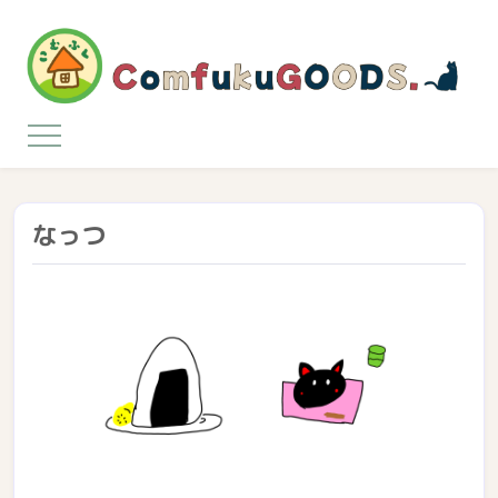
コ
ン
テ
ン
ツ
ComfukuGOODS
こ
む
に
ふ
ス
く
オ
キ
リ
ジ
ッ
なっつ
ナ
プ
ル
グ
ッ
ズ